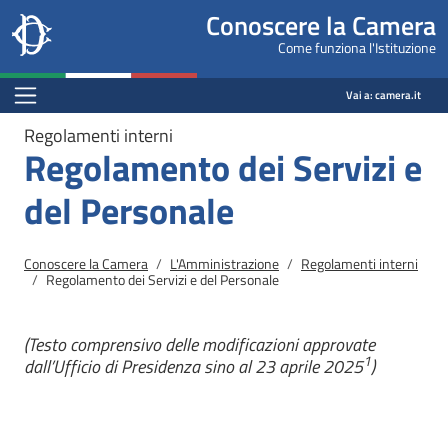
Site
Salta al contenuto principale
Salta al menu di navigazione
Fine pagina
Salta al contenuto principale
Salta al menu di navigazione
Vai a inizio pagina
Conoscere la Camera
header
Camera dei deputati
Come funziona l'Istituzione
block
conoscere.camera.it
Menu Bar block
Vai a:
camera.it
Regolamenti interni
Regolamento dei Servizi e
del Personale
Briciole di pane
Conoscere la Camera
L'Amministrazione
Regolamenti interni
Regolamento dei Servizi e del Personale
(Testo comprensivo delle modificazioni approvate
1
dall’Ufficio di Presidenza sino al 23 aprile 2025
)