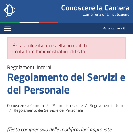
Site
Salta al contenuto principale
Salta al menu di navigazione
Fine pagina
Salta al contenuto principale
Salta al menu di navigazione
Vai a inizio pagina
Conoscere la Camera
header
Camera dei deputati
Come funziona l'Istituzione
block
conoscere.camera.it
Menu Bar block
Vai a:
camera.it
Messaggio di errore
È stata rilevata una scelta non valida.
Contattare l'amministratore del sito.
Regolamenti interni
Regolamento dei Servizi e
del Personale
Briciole di pane
Conoscere la Camera
L'Amministrazione
Regolamenti interni
Regolamento dei Servizi e del Personale
(Testo comprensivo delle modificazioni approvate