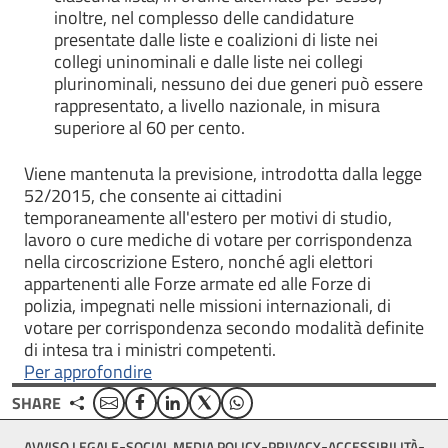
inoltre, nel complesso delle candidature
presentate dalle liste e coalizioni di liste nei
collegi uninominali e dalle liste nei collegi
plurinominali, nessuno dei due generi può essere
rappresentato, a livello nazionale, in misura
superiore al 60 per cento.
Viene mantenuta la previsione, introdotta dalla legge
52/2015, che consente ai cittadini
temporaneamente all'estero per motivi di studio,
lavoro o cure mediche di votare per corrispondenza
nella circoscrizione Estero, nonché agli elettori
appartenenti alle Forze armate ed alle Forze di
polizia, impegnati nelle missioni internazionali, di
votare per corrispondenza secondo modalità definite
di intesa tra i ministri competenti.
Per approfondire
Email
Facebook
Linkedin
Twitter
WhatsApp
SHARE
Footer
AVVISO LEGALE
SOCIAL MEDIA POLICY
PRIVACY
ACCESSIBILITÀ