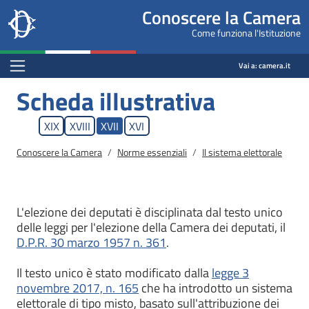
Site
Salta al contenuto principale
Salta al menu di navigazione
Fine pagina
Salta al contenuto principale
Salta al menu di navigazione
Vai a inizio pagina
Conoscere la Camera
header
Camera dei deputati
Come funziona l'Istituzione
block
conoscere.camera.it
Menu Bar block
Vai a:
camera.it
Scheda illustrativa
XIX
XVIII
XVII
XVI
Briciole di pane
Conoscere la Camera
Norme essenziali
Il sistema elettorale
L'elezione dei deputati è disciplinata dal testo unico
delle leggi per l'elezione della Camera dei deputati, il
D.P.R. 30 marzo 1957 n. 361
.
Il testo unico è stato modificato dalla
legge 3
novembre 2017, n. 165
che ha introdotto un sistema
elettorale di tipo misto, basato sull'attribuzione dei