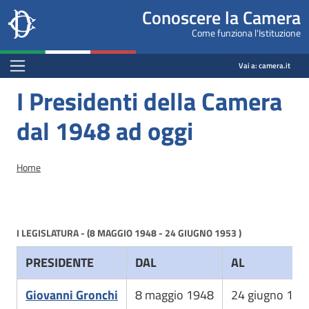
Site
Salta al contenuto principale
Salta al menu di navigazione
Fine pagina
Salta al contenuto principale
Salta al menu di navigazione
Vai a inizio pagina
Conoscere la Camera
header
Camera dei deputati
Come funziona l'Istituzione
block
conoscere.camera.it
Menu Bar block
Vai a:
camera.it
I Presidenti della Camera
dal 1948 ad oggi
Briciole di pane
Home
I LEGISLATURA - (8 MAGGIO 1948 - 24 GIUGNO 1953 )
PRESIDENTE
DAL
AL
Giovanni Gronchi
8 maggio 1948
24 giugno 195