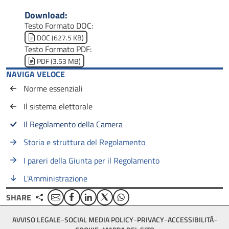
Download:
Testo Formato DOC:
Document
DOC (627.5 KB)
Testo Formato PDF:
Document
PDF (3.53 MB)
NAVIGA VELOCE
Norme essenziali
Il sistema elettorale
Il Regolamento della Camera
Storia e struttura del Regolamento
I pareri della Giunta per il Regolamento
L'Amministrazione
Email
Facebook
Linkedin
Twitter
WhatsApp
SHARE
Footer
AVVISO LEGALE
SOCIAL MEDIA POLICY
PRIVACY
ACCESSIBILITÀ
bottom