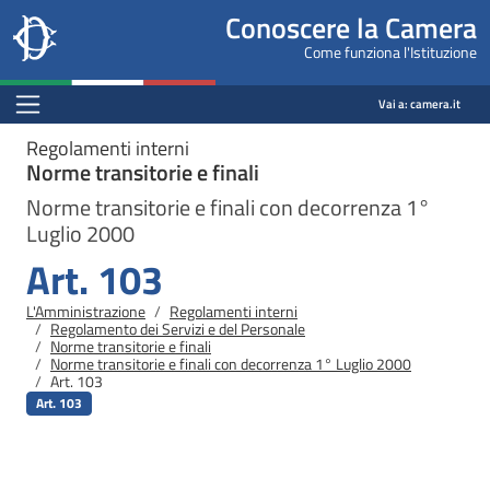
Site
Salta al contenuto principale
Salta al menu di navigazione
Fine pagina
Salta al contenuto principale
Salta al menu di navigazione
Vai a inizio pagina
Conoscere la Camera
header
Camera dei deputati
Come funziona l'Istituzione
block
conoscere.camera.it
Menu Bar block
Vai a:
camera.it
Regolamenti interni
Norme transitorie e finali
Norme transitorie e finali con decorrenza 1°
Luglio 2000
Art. 103
Briciole di pane
L'Amministrazione
Regolamenti interni
Regolamento dei Servizi e del Personale
Norme transitorie e finali
Norme transitorie e finali con decorrenza 1° Luglio 2000
Art. 103
Art. 103