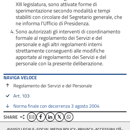
XIII legislatura, sono attivate forme di
sperimentazione secondo modalità e tempi
stabiliti con circolare del Segretario generale, che
ne informa l'Ufficio di Presidenza.
Sono autorizzati gli interventi di coordinamento
formale al regolamento dei Servizi e del
personale e agli altri regolamenti interni
strettamente conseguenti alle modifiche
apportate al regolamento dei Servizi e del
personale con la presente deliberazione.
NAVIGA VELOCE
Regolamento dei Servizi e del Personale
Art. 103
Norma finale con decorrenza 3 agosto 2004
Email
Facebook
Linkedin
Twitter
WhatsApp
SHARE
Footer
AVVISO LEGALE
SOCIAL MEDIA POLICY
PRIVACY
ACCESSIBILITÀ