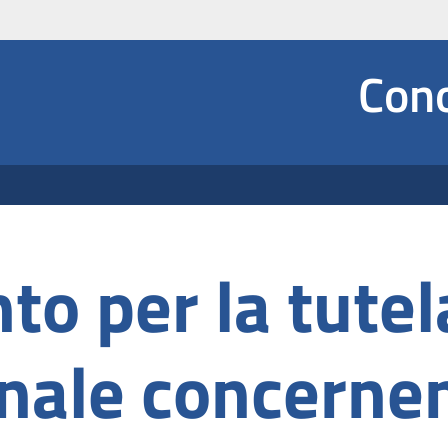
Social
Cono
e Dropdown
o per la tutel
onale concernen