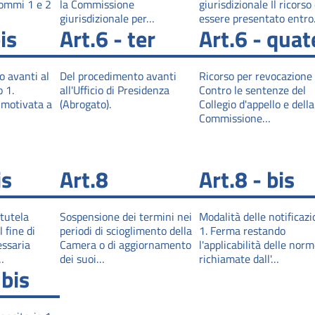
 commi 1 e 2
la Commissione
giurisdizionale Il ricorso
giurisdizionale per…
essere presentato entr
is
Art.6 - ter
Art.6 - quat
 avanti al
Del procedimento avanti
Ricorso per revocazione 
o 1.
all'Ufficio di Presidenza
Contro le sentenze del
 motivata a
(Abrogato).
Collegio d'appello e della
Commissione…
is
Art.8
Art.8 - bis
 tutela
Sospensione dei termini nei
Modalità delle notificazi
 fine di
periodi di scioglimento della
1. Ferma restando
essaria
Camera o di aggiornamento
l'applicabilità delle nor
…
dei suoi…
richiamate dall'…
 bis