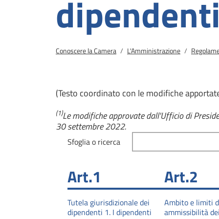
dipendent
Briciole di pane
Conoscere la Camera
L'Amministrazione
Regolamen
(Testo coordinato con le modifiche apportate
(1)
Le modifiche approvate dall'Ufficio di Presid
30 settembre 2022.
Sfoglia o ricerca
Art.1
Art.2
Tutela giurisdizionale dei
Ambito e limiti d
dipendenti 1. I dipendenti
ammissibilità dei 