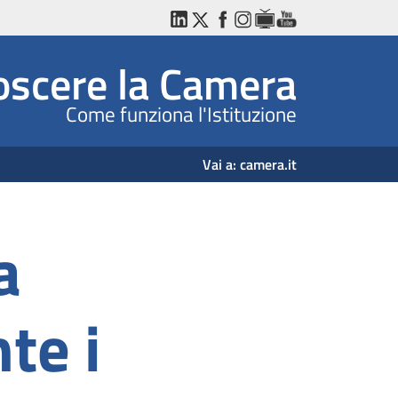
LinkedIn
Twitter
Facebook
Instagram
WebTV
YouTube
scere la Camera
Come funziona l'Istituzione
Vai a:
camera.it
a
te i