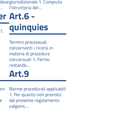
 deve
giurisdizionale 1. Compiuta
o…
l'istruttoria del…
er
Art.6 -
quinquies
1.
Termini processuali
concernenti i ricorsi in
materia di procedure
concorsuali 1. Fermo
restando…
Art.9
oni
Norme procedurali applicabili
1. Per quanto non previsto
me
dal presente regolamento
valgono,…