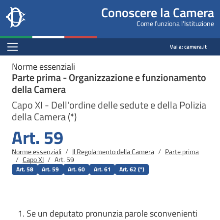
Site
Salta al contenuto principale
Salta al menu di navigazione
Fine pagina
Salta al contenuto principale
Salta al menu di navigazione
Vai a inizio pagina
Conoscere la Camera
header
Camera dei deputati
Come funziona l'Istituzione
block
conoscere.camera.it
Menu Bar block
Vai a:
camera.it
Norme essenziali
Parte prima - Organizzazione e funzionamento
della Camera
Capo XI - Dell'ordine delle sedute e della Polizia
della Camera (*)
Art. 59
Briciole di pane
Norme essenziali
Il Regolamento della Camera
Parte prima
Capo XI
Art. 59
Art. 58
Art. 59
Art. 60
Art. 61
Art. 62 (*)
Se un deputato pronunzia parole sconvenienti