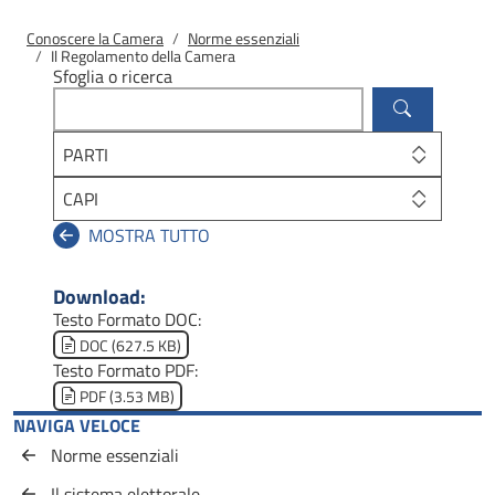
Briciole di pane
Conoscere la Camera
Norme essenziali
Il Regolamento della Camera
Sfoglia o ricerca
PARTI
CAPI
Download:
Testo Formato DOC:
Document
DOC (627.5 KB)
Testo Formato PDF:
Document
PDF (3.53 MB)
NAVIGA VELOCE
Norme essenziali
Il sistema elettorale