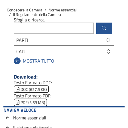
Briciole di pane
Conoscere la Camera
Norme essenziali
Il Regolamento della Camera
Sfoglia o ricerca
PARTI
CAPI
Download:
Testo Formato DOC:
Document
DOC (627.5 KB)
Testo Formato PDF:
Document
PDF (3.53 MB)
NAVIGA VELOCE
Norme essenziali
Il sistema elettorale