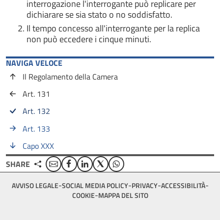
interrogazione l'interrogante può replicare per
dichiarare se sia stato o no soddisfatto.
Il tempo concesso all'interrogante per la replica
non può eccedere i cinque minuti.
NAVIGA VELOCE
Il Regolamento della Camera
Art. 131
Art. 132
Art. 133
Capo XXX
Email
Facebook
Linkedin
Twitter
WhatsApp
SHARE
Footer
AVVISO LEGALE
SOCIAL MEDIA POLICY
PRIVACY
ACCESSIBILITÀ
bottom
COOKIE
MAPPA DEL SITO
menu