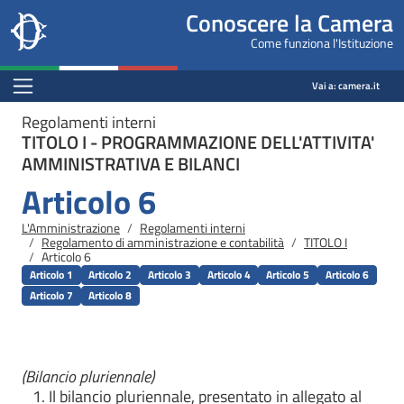
Site
Salta al contenuto principale
Salta al menu di navigazione
Fine pagina
Salta al contenuto principale
Salta al menu di navigazione
Vai a inizio pagina
Conoscere la Camera
header
Camera dei deputati
Come funziona l'Istituzione
block
conoscere.camera.it
Menu Bar block
Vai a:
camera.it
Regolamenti interni
TITOLO I - PROGRAMMAZIONE DELL'ATTIVITA'
AMMINISTRATIVA E BILANCI
Articolo 6
Briciole di pane
L'Amministrazione
Regolamenti interni
Regolamento di amministrazione e contabilità
TITOLO I
Articolo 6
Articolo 1
Articolo 2
Articolo 3
Articolo 4
Articolo 5
Articolo 6
Articolo 7
Articolo 8
(Bilancio pluriennale)
Il bilancio pluriennale, presentato in allegato al