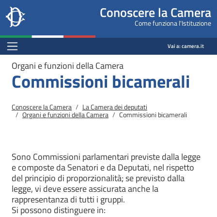
Site
Salta al contenuto principale
Salta al menu di navigazione
Fine pagina
Salta al contenuto principale
Salta al menu di navigazione
Vai a inizio pagina
Conoscere la Camera
header
Camera dei deputati
Come funziona l'Istituzione
block
conoscere.camera.it
Menu Bar block
Vai a:
camera.it
Organi e funzioni della Camera
Commissioni bicamerali
Briciole di pane
Conoscere la Camera
La Camera dei deputati
Organi e funzioni della Camera
Commissioni bicamerali
Sono Commissioni parlamentari previste dalla legge
e composte da Senatori e da Deputati, nel rispetto
del principio di proporzionalità; se previsto dalla
legge, vi deve essere assicurata anche la
rappresentanza di tutti i gruppi.
Si possono distinguere in: