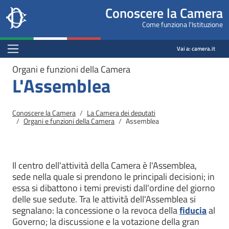
Site
Salta al contenuto principale
Salta al menu di navigazione
Fine pagina
Salta al contenuto principale
Salta al menu di navigazione
Vai a inizio pagina
Conoscere la Camera
header
Camera dei deputati
Come funziona l'Istituzione
block
conoscere.camera.it
Menu Bar block
Vai a:
camera.it
Organi e funzioni della Camera
L'Assemblea
Briciole di pane
Conoscere la Camera
La Camera dei deputati
Organi e funzioni della Camera
Assemblea
Il centro dell'attività della Camera è l'Assemblea,
sede nella quale si prendono le principali decisioni; in
essa si dibattono i temi previsti dall'ordine del giorno
delle sue sedute. Tra le attività dell'Assemblea si
segnalano: la concessione o la revoca della
fiducia
al
Governo; la discussione e la votazione della gran