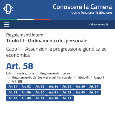
Site
Salta al contenuto principale
Salta al menu di navigazione
Fine pagina
Salta al contenuto principale
Salta al menu di navigazione
Vai a inizio pagina
Conoscere la Camera
header
Camera dei deputati
Come funziona l'Istituzione
block
conoscere.camera.it
Menu Bar block
Vai a:
camera.it
Regolamenti interni
Titolo III - Ordinamento del personale
Capo II - Assunzioni e progressione giuridica ed
economica
Art. 58
Briciole di pane
L'Amministrazione
Regolamenti interni
Regolamento dei Servizi e del Personale
Titolo III
Capo II
Art. 58
Art. 51
Art. 52
Art. 53
Art. 54
Art. 55
Art. 56
Art. 57
Art. 58
Art. 59
Art. 60
Art. 61
Art. 62
Art. 63
Art. 64
Art. 65
Art. 66
Art. 67
Art. 68
Art. 69