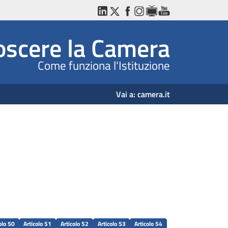
LinkedIn
Twitter
Facebook
Instagram
WebTV
YouTube
scere la Camera
Come funziona l'Istituzione
Vai a:
camera.it
olo 50
Articolo 51
Articolo 52
Articolo 53
Articolo 54