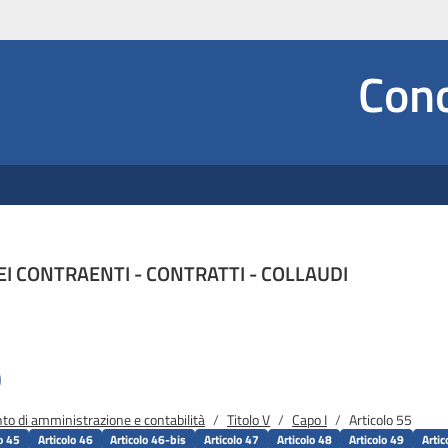
Social
Cono
e Dropdown
DEI CONTRAENTI - CONTRATTI - COLLAUDI
5
o di amministrazione e contabilità
Titolo V
Capo I
Articolo 55
lo 45
Articolo 46
Articolo 46-bis
Articolo 47
Articolo 48
Articolo 49
Artic