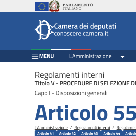
Header
Salta al contenuto principale
Salta al menu di navigazione
Fine pagina
Salta al contenuto principale
Salta al menu di navigazione
Vai a inizio pagina
Istituzioni
Parlamento Italiano
Unione Europea
top
Site
Camera dei deputati
menu
header
conoscere.camera.it
block
block
Menu Bar block
MENU
L'Amministrazione
Toggl
Regolamenti interni
Titolo V - PROCEDURE DI SELEZIONE 
Capo I - Disposizioni generali
Articolo 5
Briciole di pane
L'Amministrazione
Regolamenti interni
Regolament
Articolo 41
Articolo 42
Articolo 43
Articolo 44
Artico