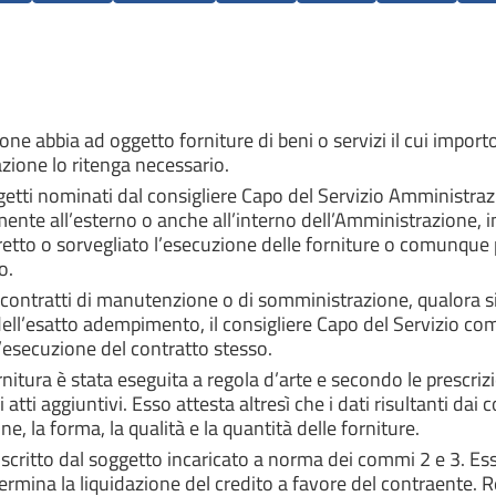
one abbia ad oggetto forniture di beni o servizi il cui impo
azione lo ritenga necessario.
ggetti nominati dal consigliere Capo del Servizio Amministraz
nte all’esterno o anche all’interno dell’Amministrazione, inca
retto o sorvegliato l’esecuzione delle forniture o comunque p
o.
i contratti di manutenzione o di somministrazione, qualora si
 dell’esatto adempimento, il consigliere Capo del Servizio co
l’esecuzione del contratto stesso.
fornitura è stata eseguita a regola d’arte e secondo le prescri
 atti aggiuntivi. Esso attesta altresì che i dati risultanti dai
e, la forma, la qualità e la quantità delle forniture.
toscritto dal soggetto incaricato a norma dei commi 2 e 3. Ess
ermina la liquidazione del credito a favore del contraente. R