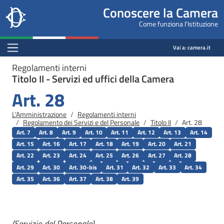
Site
Salta al contenuto principale
Salta al menu di navigazione
Fine pagina
Salta al contenuto principale
Salta al menu di navigazione
Vai a inizio pagina
Conoscere la Camera
header
Camera dei deputati
Come funziona l'Istituzione
block
conoscere.camera.it
Menu Bar block
Vai a:
camera.it
Regolamenti interni
Titolo II - Servizi ed uffici della Camera
Art. 28
Briciole di pane
L'Amministrazione
Regolamenti interni
Regolamento dei Servizi e del Personale
Titolo II
Art. 28
Art. 7
Art. 8
Art. 9
Art. 10
Art. 11
Art. 12
Art. 13
Art. 14
Art. 15
Art. 16
Art. 17
Art. 18
Art. 19
Art. 20
Art. 21
Art. 22
Art. 23
Art. 24
Art. 25
Art. 26
Art. 27
Art. 28
Art. 29
Art. 30
Art. 30-bis
Art. 31
Art. 32
Art. 33
Art. 34
Art. 35
Art. 36
Art. 37
Art. 38
Art. 39
(Servizio del Personale)