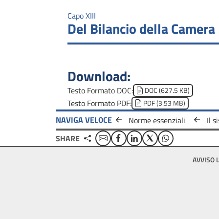
Capo XIII
Del Bilancio della Camera
Download:
Document
Testo Formato DOC:
DOC (627.5 KB)
Document
Testo Formato PDF:
PDF (3.53 MB)
NAVIGA VELOCE
Norme essenziali
Email
Facebook
Linkedin
Twitter
WhatsApp
SHARE
Footer
AVVISO 
bottom
menu
block