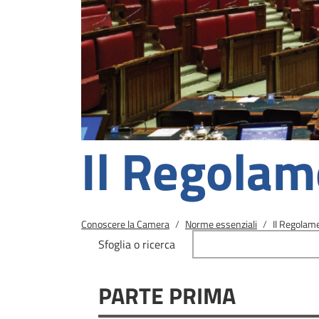
Il Regolam
Briciole di pane
Conoscere la Camera
Norme essenziali
Il Regolam
Sfoglia o ricerca
PARTE PRIMA