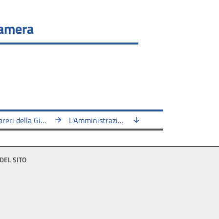
Camera
I pareri della Giunta per il Regolamento
L'Amministrazione
DEL SITO