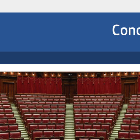
Social
Cono
 Dropdown